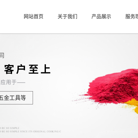
网站首页
关于我们
产品展示
服务
公司简介
上海户内粉末涂料
资质证书
上海户外粉末涂料
公示内容
上海砩碳粉末系列
上海防腐粉末系列
上海热转印粉末系列
上海低温粉末系列
上海耐高温粉末系列
上海MDF中纤板低
温固化粉末涂料