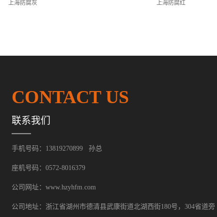
上海防腐灰
上海防腐红
CONTACT US
联系我们
手机号码：13819270899 孙总
座机号码：0572-8016379
公司网址：www.hzyhfm.com
公司地址：浙江省湖州市德清县武康街道北湖西街180号，304省道旁