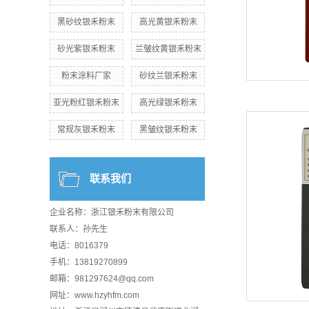
黑砂纹银禾粉末
高光黄银禾粉末
砂光紫银禾粉末
兰皱纹黄银禾粉末
粉末涂料厂家
砂纹兰银禾粉末
亚光粉红银禾粉末
高光绿银禾粉末
常规灰银禾粉末
黑皱纹银禾粉末
联系我们
企业名称：浙江银禾粉末有限公司
联系人：孙先生
电话：8016379
手机：13819270899
邮箱：981297624@qq.com
网址：www.hzyhfm.com