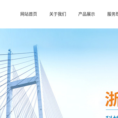
网站首页
关于我们
产品展示
服务
公司简介
上海户内粉末涂料
资质证书
上海户外粉末涂料
公示内容
上海砩碳粉末系列
上海防腐粉末系列
上海热转印粉末系列
上海低温粉末系列
上海耐高温粉末系列
上海MDF中纤板低
温固化粉末涂料