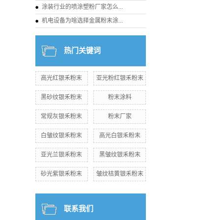
涂装行业的喷涂塑粉厂家怎么...
机电设备为啥选择金属粉末涂...
热门关键词
高光红银禾粉末
亚光粉红银禾粉末
黑砂纹银禾粉末
粉末涂料
常规灰银禾粉末
粉末厂家
白皱纹银禾粉末
高光白银禾粉末
亚光兰银禾粉末
黑皱纹银禾粉末
砂光紫银禾粉末
皱纹桔黄银禾粉末
联系我们