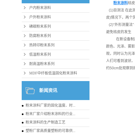
粉末涂料
桔皮
户内粉末涂料
(1)目测法 在
户外粉末涂料
皮)情况下，两
(2)“外形测量
砩碳粉末系列
避免桔皮的发
防腐粉末系列
在新设备制
热转印粉末系列
颜色、光泽、雾影
观，同时认为光泽
低温粉末系列
人们可看到波状、
耐高温粉末系列
约50cm处观察
MDF中纤板低温固化粉末涂料
新闻资讯
粉末涂料厂家的固化温度、时...
粉末厂家介绍粉末涂料的行业...
粉末涂料的生产制造工艺
塑粉厂家高质量塑粉的可靠供...