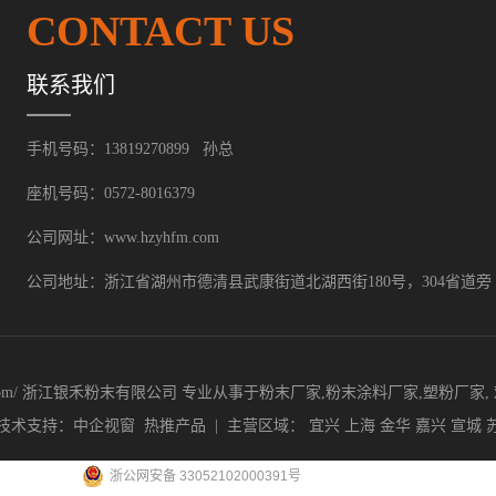
CONTACT US
联系我们
手机号码：13819270899 孙总
座机号码：0572-8016379
公司网址：www.hzyhfm.com
公司地址：浙江省湖州市德清县武康街道北湖西街180号，304省道旁
hzyhfm.com/ 浙江银禾粉末有限公司 专业从事于
粉末厂家
,
粉末涂料厂家
,
塑粉厂家
技术支持：
中企视窗
热推产品
| 主营区域：
宜兴
上海
金华
嘉兴
宣城
浙公网安备 33052102000391号