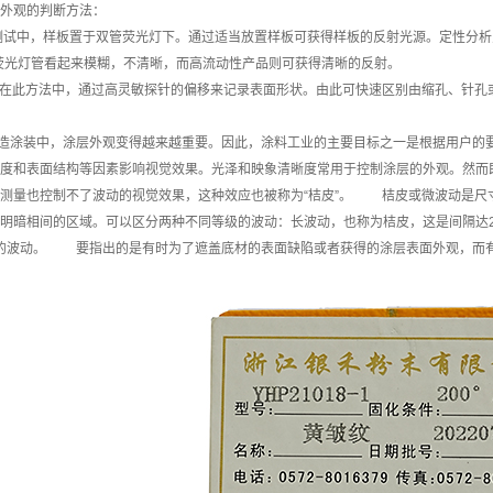
外观的判断方法：
此测试中，样板置于双管荧光灯下。通过适当放置样板可获得样板的反射光源。定性分析
个荧光灯管看起来模糊，不清晰，而高流动性产品则可获得清晰的反射。
法” 在此方法中，通过高灵敏探针的偏移来记录表面形状。由此可快速区别由缩孔
生
造涂装中，涂层外观变得越来越重要。因此，涂料工业的主要目标之一是根据用户的
度和表面结构等因素影响视觉效果。光泽和映象清晰度常用于控制涂层的外观。然而
测量也控制不了波动的视觉效果，这种效应也被称为“桔皮”。 桔皮或微波动是尺寸大
明暗相间的区域。可以区分两种不同等级的波动：长波动，也称为桔皮，这是间隔达
到的波动。 要指出的是有时为了遮盖底材的表面缺陷或者获得的涂层表面外观，而