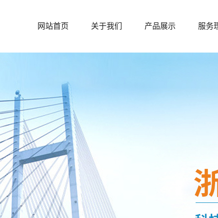
网站首页
关于我们
产品展示
服务
公司简介
户内粉末涂料
资质证书
户外粉末涂料
公示内容
砩碳粉末系列
防腐粉末系列
热转印粉末系列
低温粉末系列
耐高温粉末系列
MDF中纤板低温固
化粉末涂料