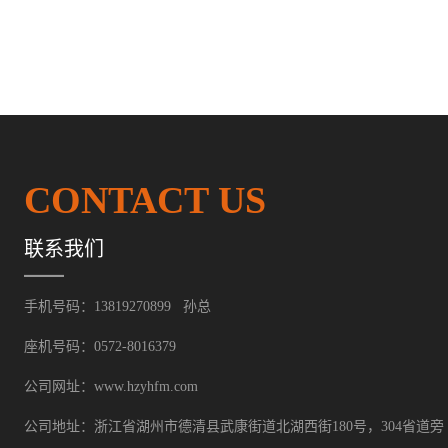
CONTACT US
联系我们
手机号码：13819270899 孙总
座机号码：0572-8016379
公司网址：www.hzyhfm.com
公司地址：浙江省湖州市德清县武康街道北湖西街180号，304省道旁