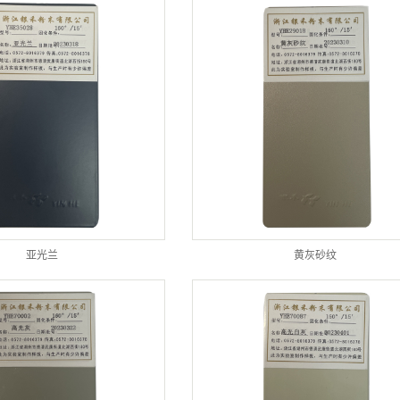
亚光兰
黄灰砂纹