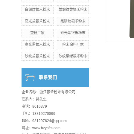
白皱纹银禾粉末
兰皱纹黄银禾粉末
高光兰银禾粉末
黑砂纹银禾粉末
塑粉厂家
砂光紫银禾粉末
高光黑银禾粉末
粉末涂料厂家
砂纹兰银禾粉末
砂纹果绿银禾粉末
联系我们
企业名称：浙江银禾粉末有限公司
联系人：孙先生
电话：8016379
手机：13819270899
邮箱：981297624@qq.com
网址：www.hzyhfm.com