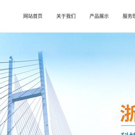
网站首页
关于我们
产品展示
服务
公司简介
户内粉末涂料
资质证书
户外粉末涂料
公示内容
砩碳粉末系列
防腐粉末系列
热转印粉末系列
低温粉末系列
耐高温粉末系列
MDF中纤板低温固
化粉末涂料